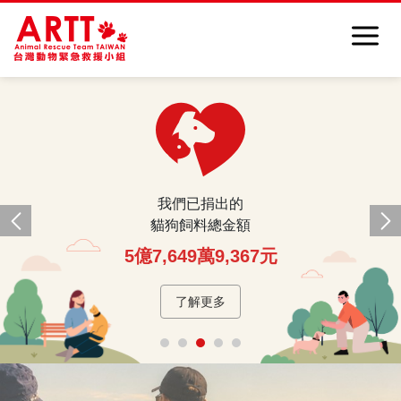
我們已捐出的
貓狗飼料總金額
5
億
7,649
萬
9,367
元
了解更多