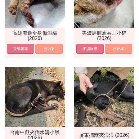
高雄海邊全身傷浪貓
美濃癌腫瘤吞耳小貓
(2026)
(2026)
後續報導
已結案
後續報導
已結案
台南中獸夾倒水溝小黑
屏東捕獸夾浪浪 (2026)
(2026)