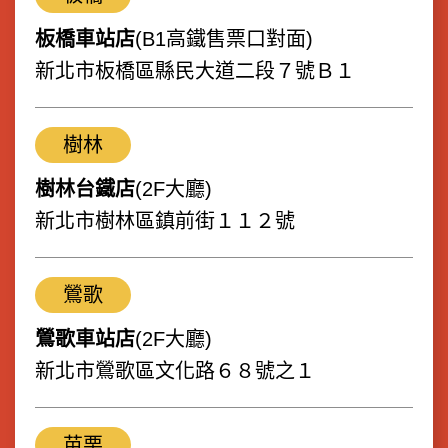
板橋車站店
(B1高鐵售票口對面)
新北市板橋區縣民大道二段７號Ｂ１
樹林
樹林台鐵店
(2F大廳)
新北市樹林區鎮前街１１２號
鶯歌
鶯歌車站店
(2F大廳)
新北市鶯歌區文化路６８號之１
苗栗