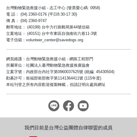
台灣動物緊急救援小組 - 志工中心 (發票愛心碼: 0958)
電 話： (04) 2360-0176 (平日8:30-17:30)
傳 真： (04) 2360-9747
郵寄地址： (40199) 台中力行路郵局第44號信箱
立案地址： (40151) 台中市東區自強南街六巷11-3號
電子信箱：volunteer_center@savedogs.org
網頁維護：台灣動物緊急救援小組 - 網路工程部門
所屬單位：社團法人臺灣動物緊急救援推廣協會
立案字號：內政部台內社字第0960037625號 (統編: 45430504)
勸募許可：衛福部衛部救字第1141364411號 (115年度)
本站刊登之所有內容歡迎複製轉載，但請註明出處與網址
我們目前是台灣公益團體自律聯盟的成員