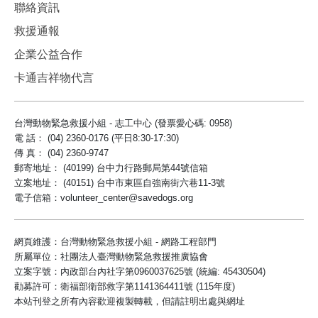
聯絡資訊
救援通報
企業公益合作
卡通吉祥物代言
台灣動物緊急救援小組 - 志工中心 (發票愛心碼: 0958)
電 話： (04) 2360-0176 (平日8:30-17:30)
傳 真： (04) 2360-9747
郵寄地址： (40199) 台中力行路郵局第44號信箱
立案地址： (40151) 台中市東區自強南街六巷11-3號
電子信箱：volunteer_center@savedogs.org
網頁維護：台灣動物緊急救援小組 - 網路工程部門
所屬單位：社團法人臺灣動物緊急救援推廣協會
立案字號：內政部台內社字第0960037625號 (統編: 45430504)
勸募許可：衛福部衛部救字第1141364411號 (115年度)
本站刊登之所有內容歡迎複製轉載，但請註明出處與網址